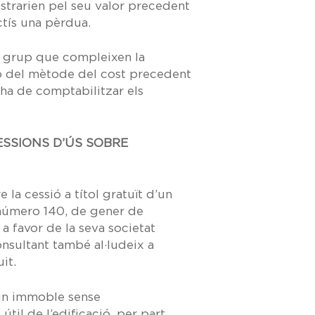
istrarien pel seu valor precedent
ctís una pèrdua.
el grup que compleixen la
ció del mètode del cost precedent
 ha de comptabilitzar els
ESSIONS D’ÚS SOBRE
 la cessió a títol gratuït d’un
número 140, de gener de
a favor de la seva societat
onsultant també al·ludeix a
it.
d’un immoble sense
til de l’edificació, per part