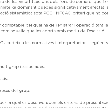
ó de les amortitzacions dels fons de comerç, que far
 la mateixa dominant quedés significativament afectat,
ació sistemàtica sota PGC i NFCAC, criteri que no co
 comptable pel qual ha de registrar l’operació tant la
com aquella que les aporta amb motiu de l’escissió.
AC acudeix a les normatives i interpretacions següents
ultigrup i associades.
cis.
eses del grup.
per la qual es desenvolupen els criteris de presentaci