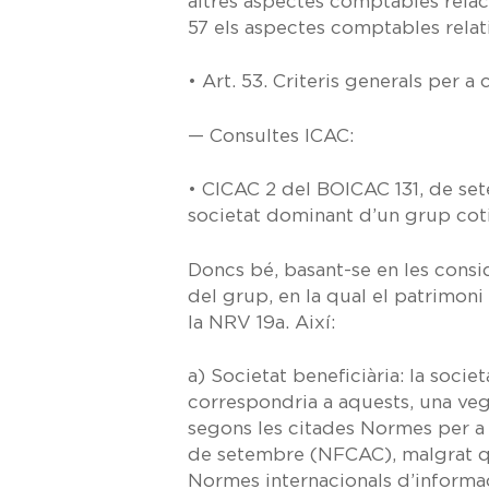
altres aspectes comptables relaci
57
els aspectes comptables relatiu
•
Art. 53.
Criteris generals per a 
— Consultes ICAC:
•
CICAC 2 del BOICAC 131, de se
societat dominant d’un grup coti
Doncs bé, basant-se en les consi
del grup, en la qual el patrimoni
la
NRV 19a.
Així:
a)
Societat beneficiària:
la societ
correspondria a aquests, una ve
segons les citades Normes per a
de setembre
(NFCAC), malgrat qu
Normes internacionals d’informac