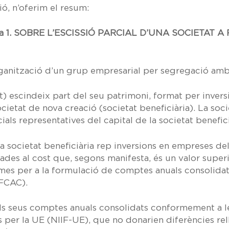
ió, n’oferim el resum:
 1.
SOBRE L’ESCISSIÓ PARCIAL D’UNA SOCIETAT A
ganització d’un grup empresarial per segregació amb 
t) escindeix part del seu patrimoni, format per invers
ietat de nova creació (societat beneficiària). La socie
cials representatives del capital de la societat benefici
la societat beneficiària rep inversions en empreses de
ades al cost que, segons manifesta, és un valor superi
es per a la formulació de comptes anuals consolidat
FCAC).
ls seus comptes anuals consolidats conformement a l
 per la UE (NIIF-UE), que no donarien diferències rel