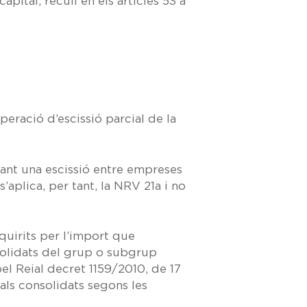
apital, recull en els
articles 53 a
eració d’escissió parcial de la
vant una escissió entre empreses
’aplica, per tant, la
NRV 21a
i no
dquirits per l’import que
solidats del grup o subgrup
pel
Reial
decret 1159/2010, de 17
ls consolidats segons les