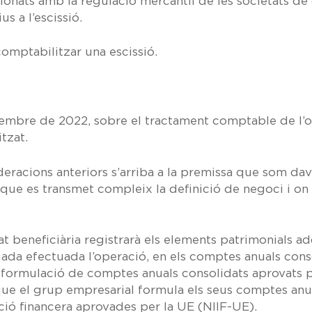
onats amb la regulació mercantil de les societats de c
s a l’escissió.
comptabilitzar una escissió.
tembre de 2022,
sobre el tractament comptable de l’op
tzat.
deracions anteriors s’arriba a la premissa que som da
 que es transmet compleix la definició de negoci i on s
at beneficiària registrarà els elements patrimonials a
gada efectuada l’operació, en els comptes anuals con
 formulació de comptes anuals consolidats aprovats 
e el grup empresarial formula els seus comptes anua
ió financera aprovades per la UE (NIIF-UE).