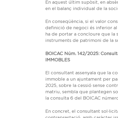
En aquest últim supòsit, en absèn
en el balanç individual de la soc
En conseqüència, si el valor con
definició de negoci és inferior 
ha de portar a concloure que la 
instruments de patrimoni de la s
BOICAC Núm. 142/2025: Consult
IMMOBLES
El consultant assenyala que la
co
immoble a un ajuntament per part
2025,
sobre la cessió sense contr
matriu, sembla que plantegen sol
la
consulta 6 del BOICAC número
En concret, el consultant sol·lici
contraprestació, amb caràcter irr