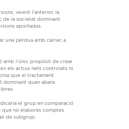
ons, veient l’anterior, la
nç de la societat dominant
ersions aportades.
trar una pèrdua amb càrrec a
ió amb l’únic propòsit de crear
n els actius nets controlats ni
 opina que el tractament
tat dominant quan abans
ibres.
judicaria el grup en comparació
ió que no elaborés comptes
 raó de subgrup.