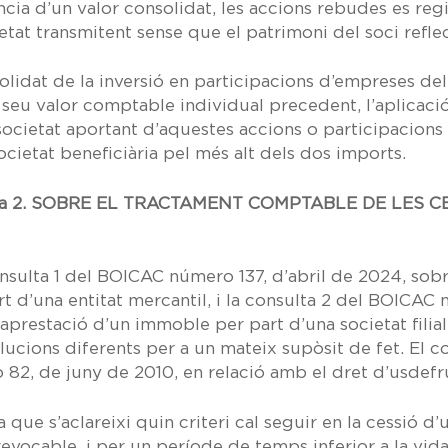
cia d’un valor consolidat, les accions rebudes es reg
ietat transmitent sense que el patrimoni del soci refle
solidat de la inversió en participacions d’empreses d
al seu valor comptable individual precedent, l’aplica
societat aportant d’aquestes accions o participacions
ocietat beneficiària
pel més alt dels dos imports.
a 2.
SOBRE EL TRACTAMENT COMPTABLE DE LES C
nsulta 1 del BOICAC número 137, d’abril de 2024,
sobre
 d’una entitat mercantil, i la
consulta 2 del BOICAC 
aprestació d’un immoble per part d’una societat filial 
ucions diferents per a un mateix supòsit de fet. El c
 82, de juny de 2010,
en relació amb el dret d’usdefru
ta que s’aclareixi quin criteri cal seguir en la cessió 
evocable, i per un període de temps inferior a la vida ú