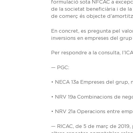
formulació sota NFCAC a excepci
de la societat beneficiària i de
de comerç és objecte d’amortitz
En concret, es pregunta pel valor
inversions en empreses del grup 
Per respondre a la consulta, l’IC
— PGC:
•
NECA 13a
Empreses del grup, m
•
NRV 19a
Combinacions de nego
•
NRV 21a
Operacions entre empr
—
RICAC, de 5 de març de 2019,