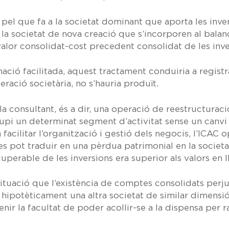
pel que fa a la societat dominant que aporta les inversi
e la societat de nova creació que s’incorporen al bala
valor consolidat-cost precedent consolidat de les inv
mació facilitada, aquest tractament conduiria a regis
eració societària, no s’hauria produït.
 la consultant, és a dir, una operació de reestructurac
pi un determinat segment d’activitat sense un canvi e
 facilitar l’organització i gestió dels negocis, l’ICAC
es pot traduir en una pèrdua patrimonial en la socie
uperable de les inversions era superior als valors en ll
a situació que l’existència de comptes consolidats per
 hipotèticament una altra societat de similar dimens
enir la facultat de poder acollir-se a la dispensa per