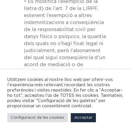
• Es modifica l’exempció de la
lletra d) de l’art. 7 de la LIRPF
,
estenent l’exempció a altres
indemnitzacions a conseqüència
de la responsabilitat civil per
danys físics o psíquics, la quantia
dels quals no s’hagi fixat legal ni
judicialment, però l’abonament
del qual sigui conseqüència d’un
acord de mediació o de
qualsevol altre mitjà adequat de
solució de controvèrsies
Utilitzem cookies al nostre lloc web per oferir-vos
l'experiència més rellevant recordant les vostres
legalment previst, sempre que en
preferències i visites repetides. En fer clic a "Acceptar-
l’obtenció de l’acord per aquest
ho tot", accepteu l'ús de TOTES les cookies. Tanmateix,
mitjà hagi intervingut un tercer
podeu visitar "Configuració de les galetes" per
proporcionar un consentiment controlat.
neutral i l’acord s’hagi elevat a
escriptura pública, fins a la
Configuració de les cookies
Acceptar
quantia que resulti d’aplicar, pel
mal sofert, el sistema per a la