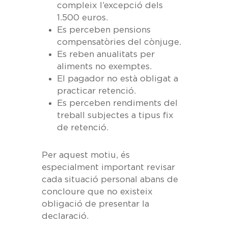
compleix l’excepció dels
1.500 euros.
Es perceben pensions
compensatòries del cònjuge.
Es reben anualitats per
aliments no exemptes.
El pagador no està obligat a
practicar retenció.
Es perceben rendiments del
treball subjectes a tipus fix
de retenció.
Inici
Per aquest motiu, és
Serveis
especialment important revisar
cada situació personal abans de
Servei comptable
Empresa
concloure que no existeix
Servei fiscal
obligació de presentar la
Notícies
declaració.
Servei laboral
Contacta