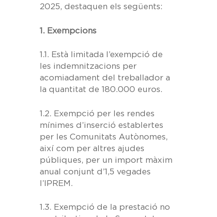
2025, destaquen els següents:
1. Exempcions
1.1.
Està limitada l’exempció de
les
indemnitzacions per
acomiadament
del treballador a
la quantitat de 180.000 euros.
1.2.
Exempció per les
rendes
mínimes d’inserció
establertes
per les Comunitats Autònomes,
així com per altres ajudes
públiques, per un import màxim
anual conjunt d’1,5 vegades
l’IPREM.
1.3.
Exempció de la prestació no