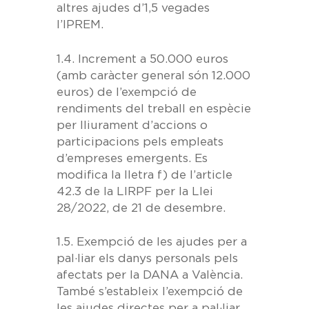
altres ajudes d’1,5 vegades
l’IPREM.
1.4.
Increment a 50.000 euros
(amb caràcter general són 12.000
euros) de l’exempció
de
rendiments del treball en espècie
per lliurament d’accions o
participacions pels empleats
d’
empreses emergents
. Es
modifica la lletra f) de l’article
42.3 de la LIRPF per la Llei
28/2022, de 21 de desembre.
1.5. Exempció de les ajudes per a
pal·liar els danys personals
pels
afectats per la
DANA
a València.
També s’estableix l’exempció de
les ajudes directes per a pal·liar